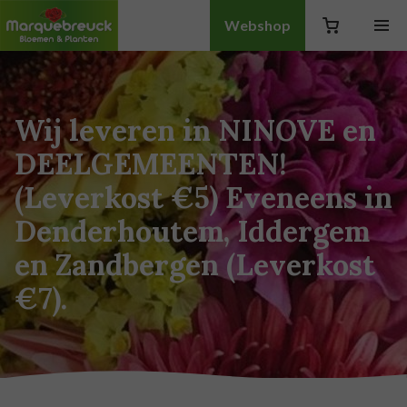
Webshop
Wij leveren in NINOVE en
DEELGEMEENTEN!
(Leverkost €5) Eveneens in
Denderhoutem, Iddergem
en Zandbergen (Leverkost
€7).