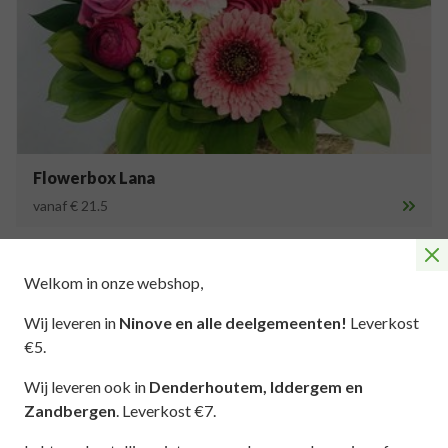
Flowerbox Lana
vanaf € 21.5
Welkom in onze webshop,
Wij leveren in
Ninove en alle deelgemeenten!
Leverkost
€5.
Wij leveren ook in
Denderhoutem, Iddergem en
Zandbergen
. Leverkost €7.