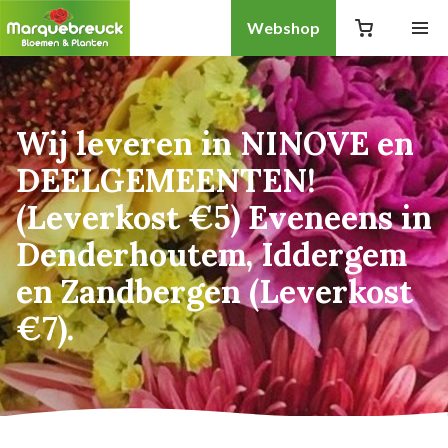
Webshop
Wij leveren in NINOVE en
DEELGEMEENTEN!
(Leverkost €5) Eveneens in
Denderhoutem, Iddergem
en Zandbergen (Leverkost
€7).